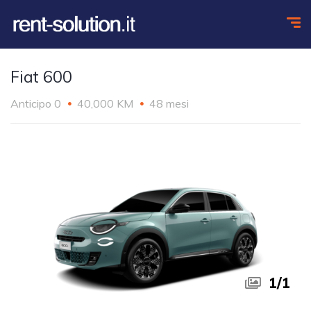
Fiat 600
Anticipo 0
40,000 KM
48 mesi
1
/
1