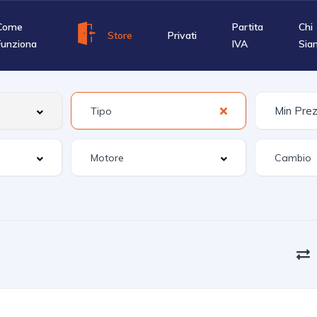
Come
Partita
Chi
Store
Privati
Funziona
IVA
Sia