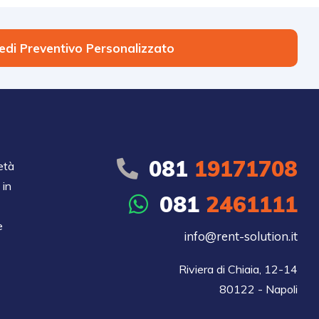
iedi Preventivo Personalizzato
081
19171708
età
 in
081
2461111
e
info@rent-solution.it
Riviera di Chiaia, 12-14

80122 - Napoli