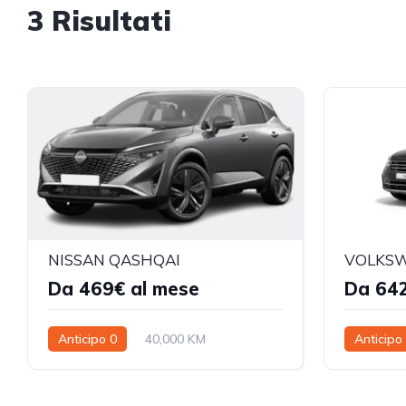
3 Risultati
NISSAN QASHQAI
VOLKSW
Da 469€ al mese
Da 642
Anticipo 0
40,000 KM
Anticipo
48 mesi
48 mesi