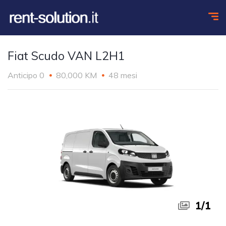
Fiat Scudo VAN L2H1
Anticipo 0
80,000 KM
48 mesi
1
/
1