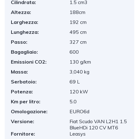
Cilindrata:
1.5 cm3
Altezza:
188cm
Larghezza:
192 cm
Lunghezza:
495 cm
Passo:
327 cm
Bagagliaio:
600
Emissioni CO2:
130 g/km
Massa:
3,040 kg
Serbatoio:
69 L
Potenza:
120 kW
Km per litro:
5.0
Omologazione:
EURO6d
Versione:
Fiat Scudo VAN L2H1 1.5
BlueHDi 120 CV MT6
Fornitore:
Leasys